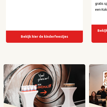
gratis s
een Kok
Bekij
Bekijk hier de kinderfeestjes