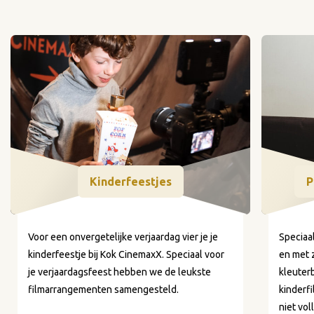
Kinderfeestjes
P
Voor een onvergetelijke verjaardag vier je je
Speciaa
kinderfeestje bij Kok CinemaxX. Speciaal voor
en met 
je verjaardagsfeest hebben we de leukste
kleuter
filmarrangementen samengesteld.
kinderfi
niet vol