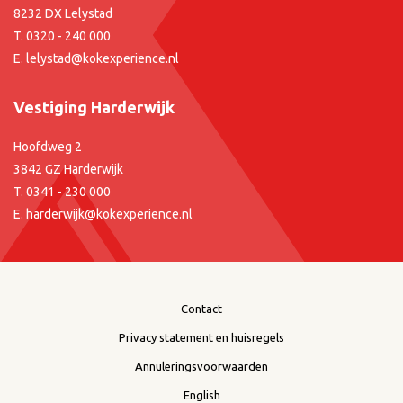
8232 DX Lelystad
T.
0320 - 240 000
E.
lelystad@kokexperience.nl
Vestiging Harderwijk
Hoofdweg 2
3842 GZ Harderwijk
T.
0341 - 230 000
E.
harderwijk@kokexperience.nl
Contact
Privacy statement en huisregels
Annuleringsvoorwaarden
English