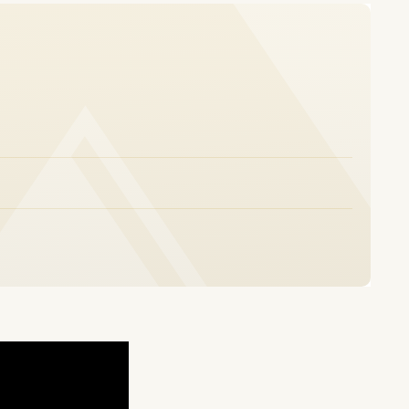
druk. Het werpt een
jheid. In een zeldzaam
bool van liefde,
oeien herinnering en
, deels gebaseerd op
s en homevideo’s haar
 Heron de conventies
g, verlies en begrip
was daarna te zien op
Film Fest Gent, waar