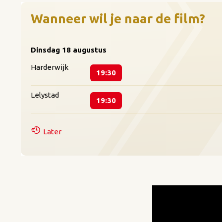
worstelt met zichzelf en zij
Wanneer wil je naar de film?
schaduw over hun nieuwe lev
moment van verbondenheid ge
verlies en verlangen naar be
Dinsdag
18 augustus
Harderwijk
In Blue Heron, het speelfi
19:30
verbeelding in elkaar in een
Romvari’s eigen jeugd, volgt
Lelystad
19:30
jeugd probeert te reconstru
van het traditionele coming
Later
binnen een gezin onder druk.
onder meer het Toronto Inter
hij diverse prijzen in de wac