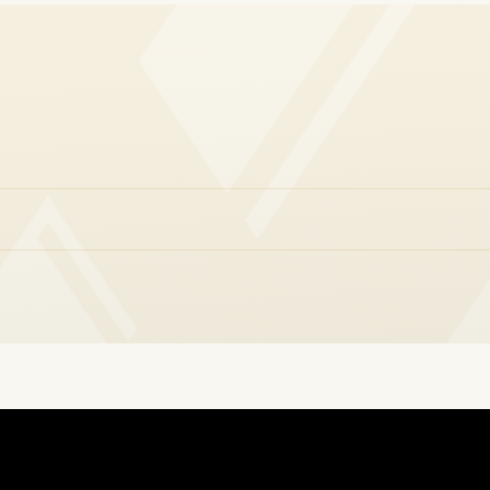
n steeds moeilijkere, onvoorspelbare gedrag zet het gezin onder 
en. Sasha begrijpt niet wat hem kwelt, maar zoekt toch zijn nabi
eft Jeremy haar een klein, gestolen sieraad. Een breekbaar sym
grip.
lmdebuut van de Canadees-Hongaarse filmmaker Sophy Romvari, vl
 persoonlijk en gelaagd portret van familie en opgroeien. De film
 Sasha niet alleen als kind, maar ook als volwassene die via foto’
eren. Met deze caleidoscopische vertelstructuur doorbreekt Blue
-of-ageverhaal en ontstaat een intieme zoektocht naar herinnerin
 De film ging in wereldpremière op het Locarno Film Festival en 
national Film Festival, het Leiden International Film Festival en 
ht sleepte.