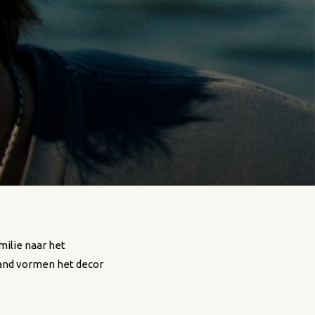
milie naar het
rand vormen het decor
jheid van haar nieuwe
Jeremy (Edik Beddoes)