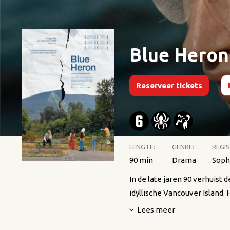
Blue Heron
Reserveer tickets
LENGTE:
GENRE:
REGIS
90 min
Drama
Soph
In de late jaren 90 verhuist
idyllische Vancouver Island.
van haar jeugd. Ze speelt me
Lees meer
thuis. Maar onder de oppervl