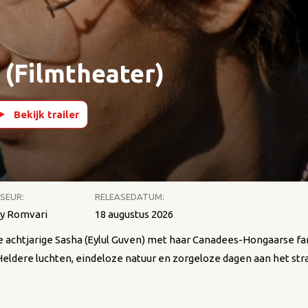
 (Filmtheater)
Bekijk trailer
SEUR:
RELEASEDATUM:
y Romvari
18 augustus 2026
 de achtjarige Sasha (Eylul Guven) met haar Canadees-Hongaarse fa
 Heldere luchten, eindeloze natuur en zorgeloze dagen aan het st
t haar broers, sluit voorzichtig vriendschappen en verkent de vri
akte is een onzichtbare dreiging voelbaar. Sasha’s oudere broer 