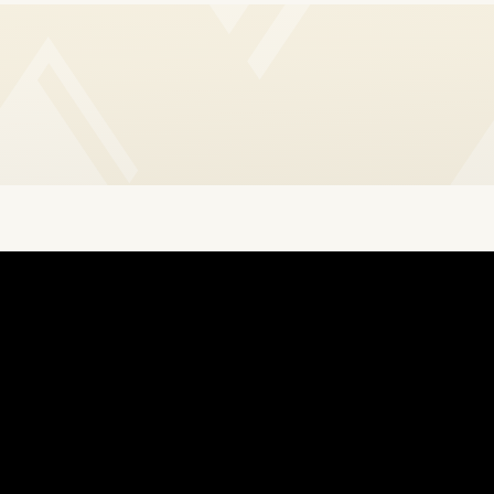
ilm wordt gefinancierd door Universal Pictures en Nintendo sam
Universal Pictures.
 Movie keren filmmakers Aaron Horvath en Michael Jelenic terug 
schreven door Matthew Fogel. Componist Brian Tyler is weer veran