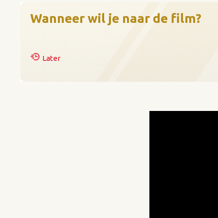
Miyamoto van Nintendo. De f
Wanneer wil je naar de film?
wereldwijd uitgebracht door 
Voor The Super Mario Galaxy
scenario is ook dit keer ge
Later
muziek.