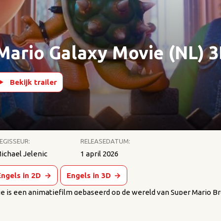
Mario Galaxy Movie (NL) 
Bekijk trailer
EGISSEUR:
RELEASEDATUM:
ichael Jelenic
1 april 2026
Engels in 2D
→
Engels in 3D
→
e is een animatiefilm gebaseerd op de wereld van Super Mario Br
ie uit 2023, die wereldwijd meer dan 1,3 miljard dollar heeft opge
 Galaxy Movie zijn geproduceerd door Chris Meledandri van Illumin