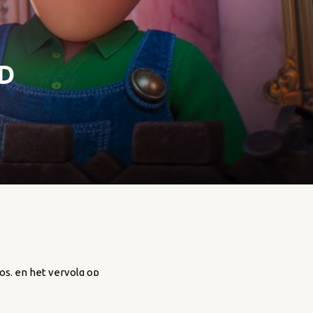
3D
os. en het vervolg op
bracht. Zowel de film
ation en Shigeru