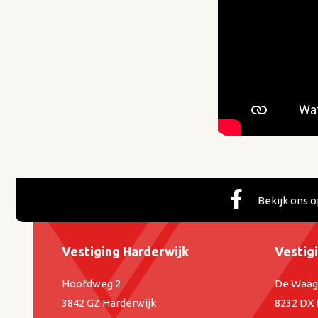
Bekijk ons 
Vestiging Harderwijk
Vestig
Hoofdweg 2
De Waag
3842 GZ Harderwijk
8232 DX 