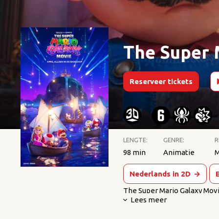
The Super 
Reserveer tickets
LENGTE:
GENRE:
R
98 min
Animatie
M
Nederlands in 2D
→
The Super Mario Galaxy Movi
Lees meer
de The Super Mario Bros. Mov
uit 2023 als The Super Mario