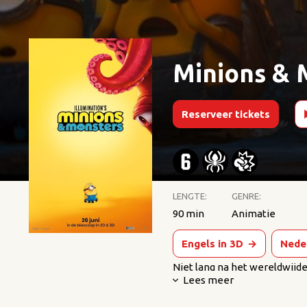
Minions & 
Reserveer tickets
LENGTE:
GENRE:
90 min
Animatie
Engels in 3D
→
Nede
Niet lang na het wereldwijd
Lees meer
Illumination hun vrolijke a
animatiefranchise ooit.