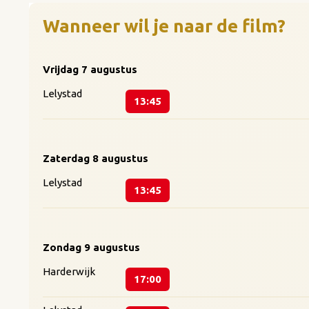
Wanneer wil je naar de film?
De gerenommeerde stemmenc
tweevoudig Academy Award®-
een Academy Award® genomi
Vrijdag
7 augustus
Award® genomineerde tegend
Lelystad
13:45
ook de stemmen van Bobby Mo
Minions & Monsters wordt g
regisseurs van de eerste dri
Zaterdag
8 augustus
filmdebuut in 2010 de stemme
Secret Life of Pets-films) 
Lelystad
13:45
genomineerde oprichter en C
Super Mario Bros. Movie). De
Ruim tien jaar na hun ontsta
Zondag
9 augustus
generatie. Ze zijn wereldwij
Despicable Me en Minions we
Harderwijk
17:00