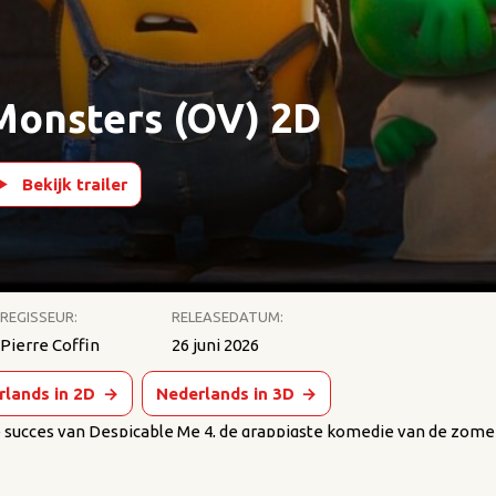
Monsters (OV) 2D
Bekijk trailer
REGISSEUR:
RELEASEDATUM:
Pierre Coffin
26 juni 2026
rlands in 2D
→
Nederlands in 3D
→
e succes van Despicable Me 4, de grappigste komedie van de zomer
nimatie-universum uit met Minions & Monsters, een nieuw hoofdstu