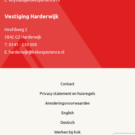
E.
lelystad@kokexperience.nl
Vestiging Harderwijk
Hoofdweg 2
3842 GZ Harderwijk
T.
0341 - 230 000
E.
harderwijk@kokexperience.nl
Contact
Privacy statement en huisregels
Annuleringsvoorwaarden
English
Deutsch
Werken bij Kok