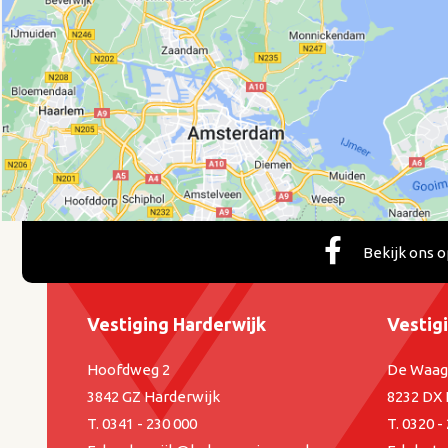
Bekijk ons 
Vestiging Harderwijk
Vestig
Hoofdweg 2
De Waag
3842 GZ Harderwijk
8232 DX 
T.
0341 - 230 000
T.
0320 -