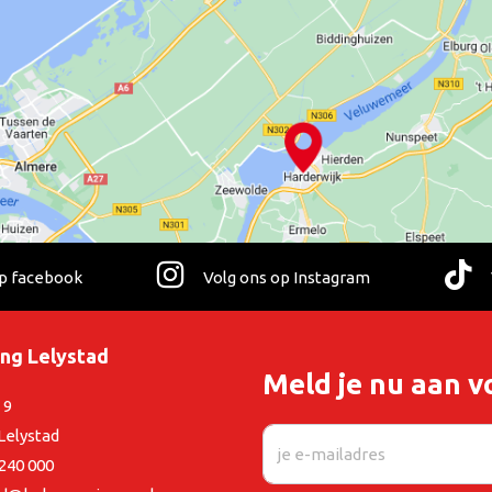
op facebook
Volg ons op Instagram
ing Lelystad
Meld je nu aan v
 9
Lelystad
 240 000