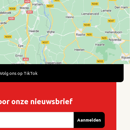
Volg ons op TikTok
oor onze nieuwsbrief
Aanmelden