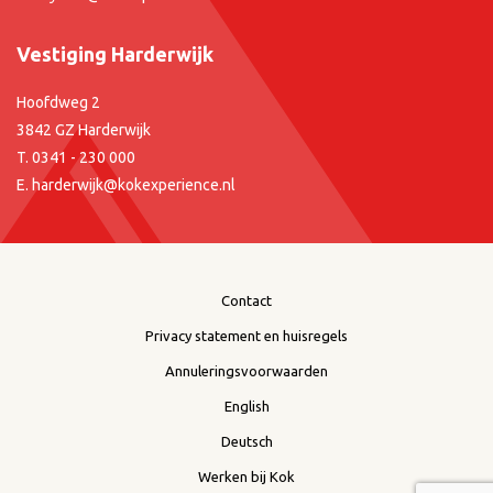
Vestiging Harderwijk
Hoofdweg 2
3842 GZ Harderwijk
T.
0341 - 230 000
E.
harderwijk@kokexperience.nl
Contact
Privacy statement en huisregels
Annuleringsvoorwaarden
English
Deutsch
Werken bij Kok