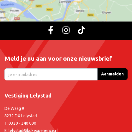
Meld je nu aan voor onze nieuwsbrief
Aanmelden
Vestiging Lelystad
De Waag 9
8232 DX Lelystad
T.
0320 - 240 000
E.
lelystad@kokexperience.nl